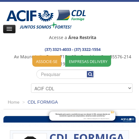
Acesse a
Área Restrita
(37) 3321-4033 - (37) 3322-1554
Av Mauro Leite Praça, 715 - São Geraldo - Cep:35576-214
ASSOCIE-SE
EMPRESAS DELIVERY
35576-192 / Formiga (MG)
Home
>
CDL FORMIGA
CDL FORMIGA