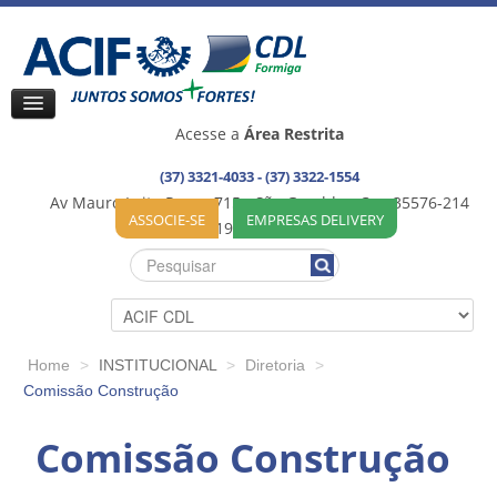
Acesse a
Área Restrita
(37) 3321-4033 - (37) 3322-1554
Av Mauro Leite Praça, 715 - São Geraldo - Cep:35576-214
ASSOCIE-SE
EMPRESAS DELIVERY
35576-192 / Formiga (MG)
Home
>
INSTITUCIONAL
>
Diretoria
>
Comissão Construção
Comissão Construção