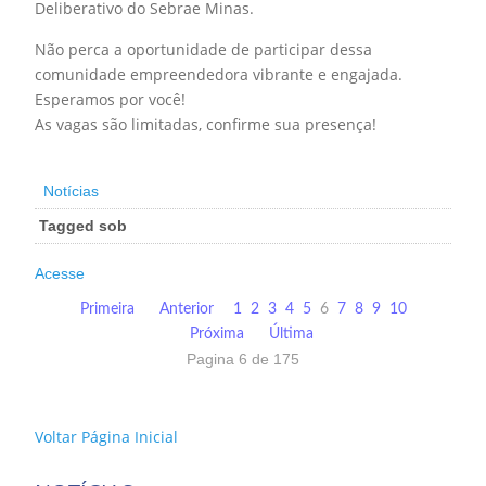
Deliberativo do Sebrae Minas.
Não perca a oportunidade de participar dessa
comunidade empreendedora vibrante e engajada.
Esperamos por você!
As vagas são limitadas, confirme sua presença!
Notícias
Tagged sob
Acesse
Primeira
Anterior
1
2
3
4
5
6
7
8
9
10
Próxima
Última
Pagina 6 de 175
Voltar Página Inicial