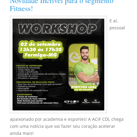
Novidade Incrível para o segmento
Fitness!
E aí,
pessoal
apaixonado por academia e esportes! A ACIF CDL chega
com uma notícia que vai fazer seu coração acelerar
ainda mais!