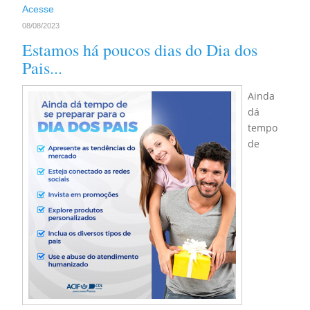
Acesse
08/08/2023
Estamos há poucos dias do Dia dos
Pais...
Ainda
dá
tempo
de