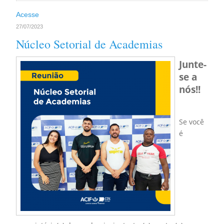
Acesse
27/07/2023
Núcleo Setorial de Academias
Junte-
se a
nós!!
Se você
é