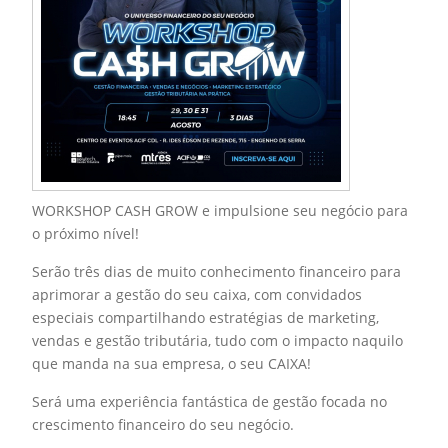
WORKSHOP CASH GROW e impulsione seu negócio para
o próximo nível!
Serão três dias de muito conhecimento financeiro para
aprimorar a gestão do seu caixa, com convidados
especiais compartilhando estratégias de marketing,
vendas e gestão tributária, tudo com o impacto naquilo
que manda na sua empresa, o seu CAIXA!
Será uma experiência fantástica de gestão focada no
crescimento financeiro do seu negócio.