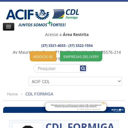
Acesse a
Área Restrita
(37) 3321-4033 - (37) 3322-1554
Av Mauro Leite Praça, 715 - São Geraldo - Cep:35576-214
ASSOCIE-SE
EMPRESAS DELIVERY
35576-192 / Formiga (MG)
Home
>
CDL FORMIGA
CDL FORMIGA