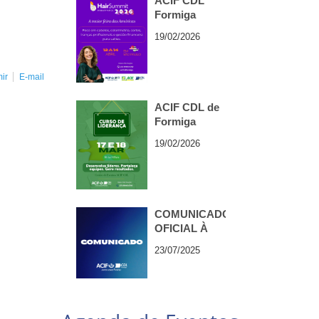
ACIF CDL
Formiga
organiza
19/02/2026
Missão
Empresarial
para o Hair
ir
E-mail
Summit 2026,
em São Paulo
ACIF CDL de
Formiga
promove
19/02/2026
Curso de
Liderança
COMUNICADO
OFICIAL À
IMPRENSA —
23/07/2025
ACIF CDL
FORMIGA