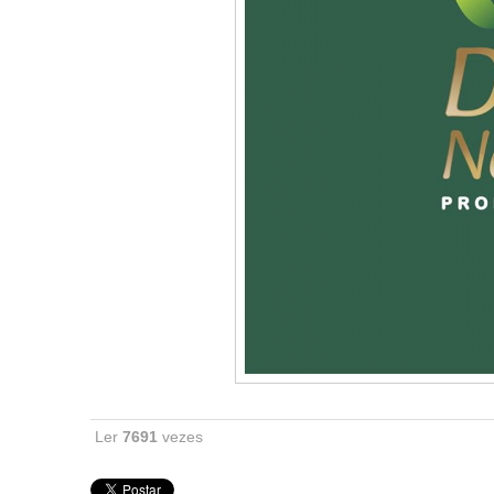
Ler
7691
vezes