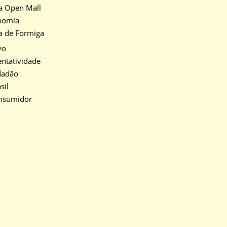
a Open Mall
nomia
a de Formiga
vo
ntatividade
dadão
sil
nsumidor