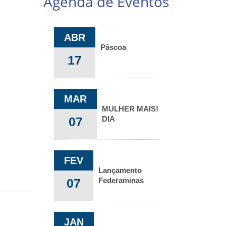
Agenda de Eventos
ABR
Páscoa
17
MAR
MULHER MAIS!
07
DIA
INTERNACIONAL
DA MULHER
FEV
Lançamento
07
Federaminas
Ventures
JAN