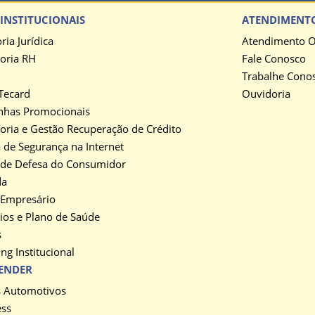
INSTITUCIONAIS
ATENDIMENT
ria Jurídica
Atendimento O
oria RH
Fale Conosco
Trabalhe Cono
Tecard
Ouvidoria
has Promocionais
oria e Gestão Recuperação de Crédito
a de Segurança na Internet
 de Defesa do Consumidor
da
 Empresário
ios e Plano de Saúde
s
ng Institucional
ENDER
s Automotivos
ess