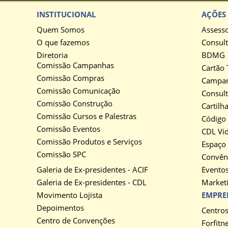
INSTITUCIONAL
AÇÕES 
Quem Somos
Assesso
O que fazemos
Consult
Diretoria
BDMG
Comissão Campanhas
Cartão 
Comissão Compras
Campan
Comissão Comunicação
Consult
Comissão Construção
Cartilh
Comissão Cursos e Palestras
Código
Comissão Eventos
CDL Vi
Comissão Produtos e Serviços
Espaço
Comissão SPC
Convên
Galeria de Ex-presidentes - ACIF
Evento
Galeria de Ex-presidentes - CDL
Marketi
Movimento Lojista
EMPRE
Depoimentos
Centro
Centro de Convenções
Forfitn