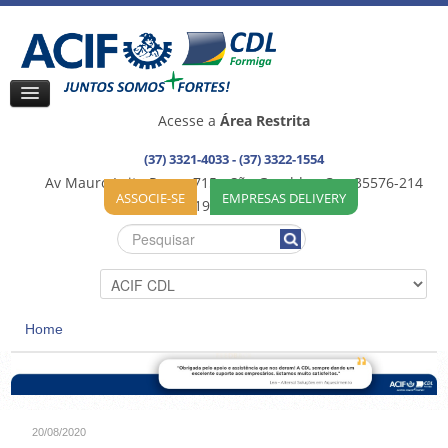
Acesse a
Área Restrita
(37) 3321-4033 - (37) 3322-1554
Av Mauro Leite Praça, 715 - São Geraldo - Cep:35576-214
ASSOCIE-SE
EMPRESAS DELIVERY
35576-192 / Formiga (MG)
Home
20/08/2020