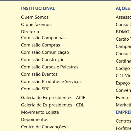
INSTITUCIONAL
AÇÕES 
Quem Somos
Assesso
O que fazemos
Consult
Diretoria
BDMG
Comissão Campanhas
Cartão 
Comissão Compras
Campan
Comissão Comunicação
Consult
Comissão Construção
Cartilh
Comissão Cursos e Palestras
Código
Comissão Eventos
CDL Vi
Comissão Produtos e Serviços
Espaço
Comissão SPC
Convên
Galeria de Ex-presidentes - ACIF
Evento
Galeria de Ex-presidentes - CDL
Marketi
Movimento Lojista
EMPRE
Depoimentos
Centro
Centro de Convenções
Forfitn