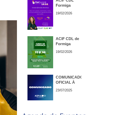
ACIF CDL
Formiga
organiza
19/02/2026
Missão
Empresarial
para o Hair
Summit 2026,
em São Paulo
ACIF CDL de
Formiga
promove
19/02/2026
Curso de
Liderança
COMUNICADO
OFICIAL À
IMPRENSA —
23/07/2025
ACIF CDL
FORMIGA