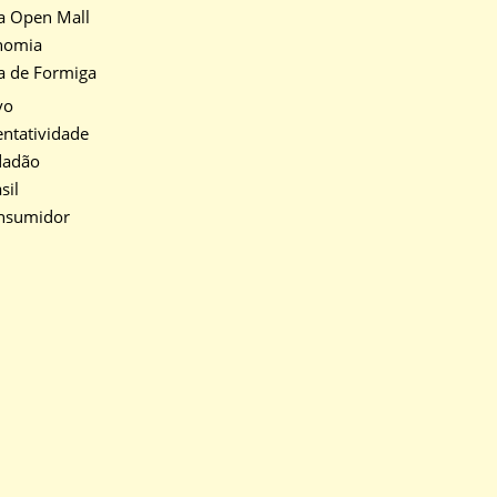
a Open Mall
nomia
a de Formiga
vo
ntatividade
dadão
sil
nsumidor