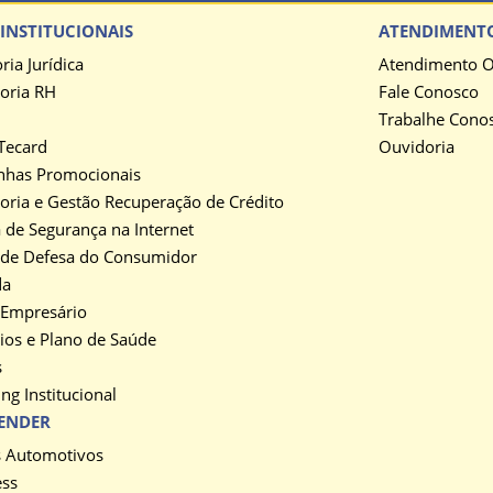
INSTITUCIONAIS
ATENDIMENT
ria Jurídica
Atendimento O
oria RH
Fale Conosco
Trabalhe Cono
Tecard
Ouvidoria
has Promocionais
oria e Gestão Recuperação de Crédito
a de Segurança na Internet
 de Defesa do Consumidor
da
 Empresário
ios e Plano de Saúde
s
ng Institucional
ENDER
s Automotivos
ess