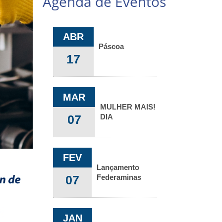
Agenda de Eventos
ABR
Páscoa
17
MAR
MULHER MAIS!
07
DIA
INTERNACIONAL
DA MULHER
FEV
Lançamento
07
Federaminas
Ventures
JAN