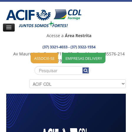
Acesse a
Área Restrita
(37) 3321-4033 - (37) 3322-1554
Av Mauro Leite Praça, 715 - São Geraldo - Cep:35576-214
ASSOCIE-SE
EMPRESAS DELIVERY
35576-192 / Formiga (MG)