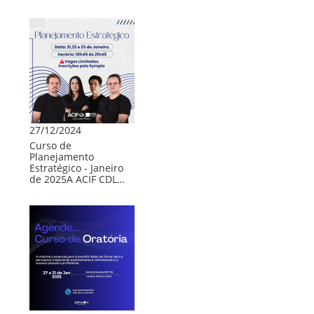
Planejamento
Estratégico
27/12/2024
Curso de
Planejamento
Estratégico - Janeiro
de 2025A ACIF CDL…
Curso
de
Oratória
27,28,29,30
e
31
de
Janeiro