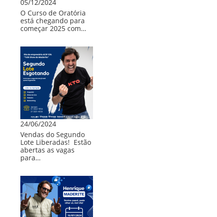
05/12/2024
/
O Curso de Oratória
2025
está chegando para
começar 2025 com…
Vendas
do
Segundo
Lote
esgotando
24/06/2024
Vendas do Segundo
Lote Liberadas! Estão
abertas as vagas
para…
Evento
dia
Dia
do