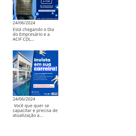
Empresário
24/06/2024
Está chegando o Dia
do Empresário e a
ACIF CDL…
Curso
de
Avaliação
de
Imóveis
24/06/2024
Você que quer se
capacitar e precisa de
atualização a…